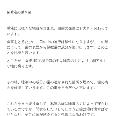
◉唾液の働き◉
唾液には様々な物質が含まれ、虫歯の発生にも大きく関わって
います。
食事をとるたびに、口の中の唾液は酸性になりますが、この酸
によって、歯の表面から超微量の成分が溶け出します。このこ
とを脱灰と言います。
ところが、食後1時間弱で口の中は唾液の力により、弱アルカ
リ性に戻ります。
その時、唾液中の成分が歯の溶かされた箇所を埋めて、歯の表
面を修復していきます。この事を再石灰化と言います。
これらを日々繰り返して、私達の歯は唾液の力によって守られ
ているのですが、間食をしたりしてしまうと歯は溶け出すばか
りとなり、そこに菌が感染すると虫歯になるわけです。