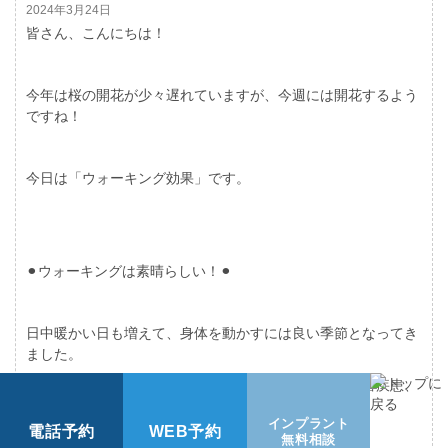
2024年3月24日
皆さん、こんにちは！
今年は桜の開花が少々遅れていますが、今週には開花するよう
ですね！
今日は「ウォーキング効果」です。
⚫︎ウォーキングは素晴らしい！⚫︎
日中暖かい日も増えて、身体を動かすには良い季節となってき
ました。
ウォーキングは運動機能の低下を防ぎ、心臓病、脳血管疾患、
肥満、動脈硬化、骨粗鬆症を予防することができます。
インプラント
電話予約
WEB予約
無料相談