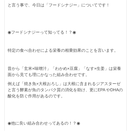
と言う事で、今日は「フードシナジー」についてです！
◉フードシナジーって知ってる！？◉
特定の食べ合わせによる栄養の相乗効果のことを言います。
昔から「玄米×味噌汁」「わかめ×豆腐」「なす×生姜」は栄養
面から見ても理にかなった組み合わせです。
例えば「焼き魚×大根おろし」は大根に含まれるジアスターゼ
と言う酵素が魚のタンパク質の消化を助け、更にEPA やDHAの
酸化を防ぐ作用があるのです。
◉他に良い組み合わせってあるの！？◉