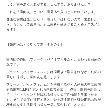
よく、歯を磨くと血がでる。なんてことありませんか？
これを「歯肉炎」といい、歯周病の入口と言われています。
健康な歯肉は血が出たり、腫れたりはしないので、出血した
ら、もしかして歯周病かも…歯科へ受診することをオススメし
ます！
【歯周病はどうやって進行するの？】
歯周病の原因はプラーク（バイオフィルム）と言われる細菌の
塊です。
プラーク（バイオフィルム）は歯磨きで取りきれなかった歯の
周りに停滞し、歯肉炎を起こします。
プラーク（バイオフィルム）を構成する多くの菌種の中に歯周
病原細菌はLPSと言われる内毒素を出し、炎症性細胞を刺激し
て、サイトカインと呼ばれる様々な炎症性物質を放出させま
す。そして炎症が進行すると、骨を壊す細胞＝破骨細胞の数が
増え歯を支える周りの骨を一気に溶かしていきます。