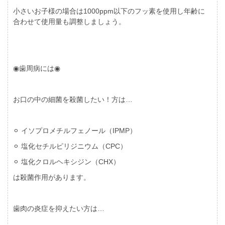
小さいお子様の場合は1000ppm以下のフッ素を使用し年齢に
合わせて使用量も調整しましょう。
◉歯周病には◉
お口の中の細菌を殺菌したい！方は…
⚪︎ イソプロメチルフェノール（IPMP）
⚪︎ 塩化セチルピリジニウム（CPC）
⚪︎ 塩化クロルヘキシジン（CHX）
は殺菌作用があります。
歯肉の炎症を抑えたい方は…