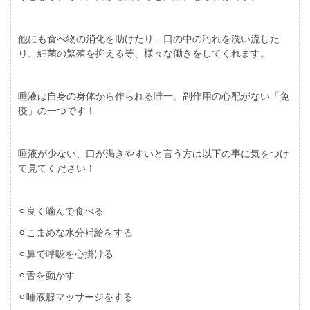
他にも食べ物の消化を助けたり、口の中の汚れを洗い流した
り、細菌の繁殖を抑える等、様々な働きをしてくれます。
唾液は自身の身体から作られる唯一、副作用の心配がない「免
疫」の一つです！
唾液が少ない、口が渇きやすいと言う方は以下の事に気をつけ
て見てください！
⚪︎良く噛んで食べる
⚪︎こまめな水分補給をする
⚪︎鼻で呼吸を心掛ける
⚪︎舌を動かす
⚪︎唾液腺マッサージをする