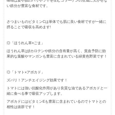
味噌は髪や肌のハリやツヤを生むコラーゲンの生成に欠かせな
い鉄分が豊富な食材です。
さつまいものビタミンCは単体でも肌に良い食材ですが一緒に
摂ることで吸収を高めます!
◎「ほうれん草×ごま」
ほうれん草はβカロテンや鉄分の含有量が高く、貧血予防に効
果的な葉酸やマンガンも豊富に含まれている緑黄色野菜です！
◎「トマト×アボカド」
ズバリ！アンチエイジング効果です！
トマトには強い抗酸化作用があり良質な油であるアボカドと一
緒に食べる事で吸収アップします。
アボカドにはビタミンEも豊富に含まれているのでトマトとの
相性は抜群です！