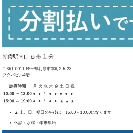
１
朝霞駅南口 徒歩
分
〒351-0011 埼玉県朝霞市本町2-5-23
フタバビル4階
診療時間
月
火
水
木
金
土
日
祝
10:00 ～ 13:00
●
●
/
●
●
●
●
●
15:00 ～ 19:00
●
●
/
●
●
▲
▲
▲
▲ 土、日、祝日の午後は、15:00～18:00になります
休診：水曜・年末年始