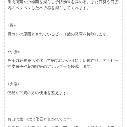
歯周病菌や虫歯菌を減らし予防効果を高める。また口臭や口腔
内のベタベタした不快感を減らしてくれます。
⭐︎
胃
⭐︎
胃ガンの原因とされているピロリ菌の発育を抑制します。
⭐︎
小腸
⭐︎
免疫力細胞を活性化して病気にかかりにくい体作り、アトピー
性皮膚炎や花粉症等のアレルギーを軽減します。
⭐︎
大腸
⭐︎
便秘や下痢の方の便通を整えます。
お口は第一の消化器と言われてます。