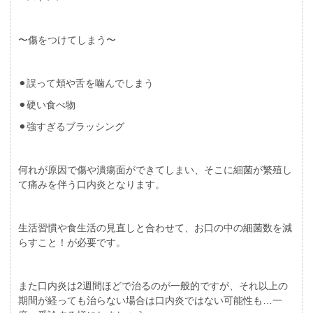
〜傷をつけてしまう〜
⚫︎誤って頬や舌を噛んでしまう
⚫︎硬い食べ物
⚫︎強すぎるブラッシング
何れが原因で傷や潰瘍面ができてしまい、そこに細菌が繁殖し
て痛みを伴う口内炎となります。
生活習慣や食生活の見直しと合わせて、お口の中の細菌数を減
らすこと！が必要です。
また口内炎は
2
週間ほどで治るのが一般的ですが、それ以上の
期間が経っても治らない場合は口内炎ではない可能性も
…
一