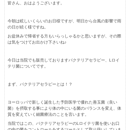
皆さん、おはようございます。
今朝は眩しいくらいのお日様ですが、明日から台風の影響で雨
の日が続く様ですね。
お盆休みで帰省する方もいらっしゃるかと思いますが、その際
は気をつけてお出かけ下さいね♪
今日は当院でも販売しており
ますバクテリアセラピー、
L
ロイ
テリ菌についてです。
まず、バクテリアセラピーとは！？
ヨーロッパで新しく誕生した予防医学で優れた善玉菌（良い
菌）を摂取する事により体の中にいる菌のバランスを変え、体
質を変えていく細菌療法のことを言います。
当院ではこの、バクテリアセラピーの
L
ロイテリ菌を使いお口
の中の菌をコントロールをするツールとして取り扱いしていま