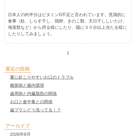
日本人の約半分はビタミンD不足と言われています。意識的に
食事（鮭、しらす干し、鶏卵、きのこ類、天日干ししいたけ、
海藻類など）から摂る様にしたり、陽に３０分以上当たる様に
したりしてみましょう。
1
最近の投稿
夏に起こりやすいお口のトラブル
糖尿病と腸内環境
歯周病と内臓脂肪の関係
お口と食中毒との関係
歯ブラシどう洗ってる！？
アーカイブ
2026年8月