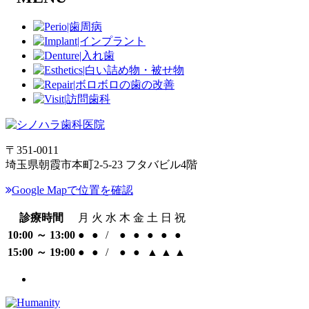
〒351-0011
埼玉県朝霞市本町2-5-23 フタバビル4階
Google Mapで位置を確認
診療時間
月
火
水
木
金
土
日
祝
10:00 ～ 13:00
●
●
/
●
●
●
●
●
15:00 ～ 19:00
●
●
/
●
●
▲
▲
▲