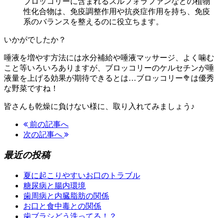
ブロッコリーに含まれるスルフォラファンなどの植物
性化合物は、免疫調整作用や抗炎症作用を持ち、免疫
系のバランスを整えるのに役立ちます。
いかがでしたか？
唾液を増やす方法には水分補給や唾液マッサージ、よく噛む
こと等いろいろありますが、ブロッコリーのケルセチンが唾
液量を上げる効果が期待できるとは…ブロッコリー🥦は優秀
な野菜ですね！
皆さんも乾燥に負けない様に、取り入れてみましょう♪
前の記事へ
次の記事へ
最近の投稿
夏に起こりやすいお口のトラブル
糖尿病と腸内環境
歯周病と内臓脂肪の関係
お口と食中毒との関係
歯ブラシどう洗ってる！？