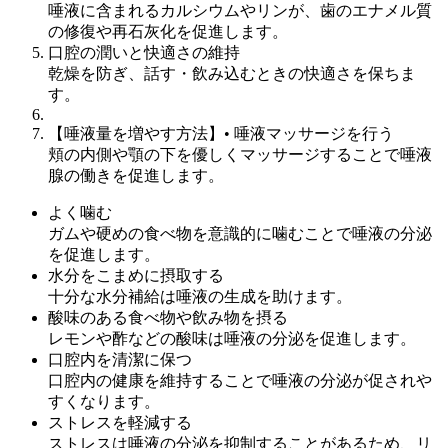
唾液に含まれるカルシウムやリンが、歯のエナメル質
の修復や再石灰化を促進します。
口腔の潤いと快適さの維持
乾燥を防ぎ、話す・飲み込むときの快適さを保ちま
す。
【唾液量を増やす方法】
• 唾液マッサージを行う
頬の内側や顎の下を優しくマッサージすることで唾液
腺の働きを促進します。
よく噛む
ガムや硬めの食べ物を意識的に噛むことで唾液の分泌
を促進します。
水分をこまめに摂取する
十分な水分補給は唾液の生成を助けます。
酸味のある食べ物や飲み物を摂る
レモンや酢などの酸味は唾液の分泌を促進します。
口腔内を清潔に保つ
口腔内の健康を維持することで唾液の分泌が促されや
すくなります。
ストレスを軽減する
ストレスは唾液の分泌を抑制することがあるため、リ