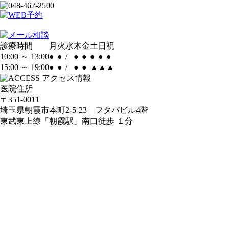
診療時間
月
火
水
木
金
土
日
祝
10:00 ～ 13:00
●
●
/
●
●
●
●
●
15:00 ～ 19:00
●
●
/
●
●
▲
▲
▲
アクセス
情報
医院住所
〒351-0011
埼玉県朝霞市本町2-5-23 フタバビル4階
東武東上線
「朝霞駅」
南口徒歩 １分