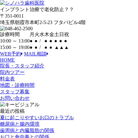
インプラント治療で老化防止？？
〒351-0011
埼玉県朝霞市本町2-5-23 フタバビル4階
診療時間
月
火
水
木
金
土
日
祝
10:00 ～ 13:00
●
●
/
●
●
●
●
●
15:00 ～ 19:00
●
●
/
●
●
▲
▲
▲
WEB予約
MAIL相談
HOME
院長・スタッフ紹介
院内ツアー
料金表
地図・診療時間
スタッフ募集
お問い合わせ
最近の投稿
夏に起こりやすいお口のトラブル
糖尿病と腸内環境
歯周病と内臓脂肪の関係
お口と食中毒との関係