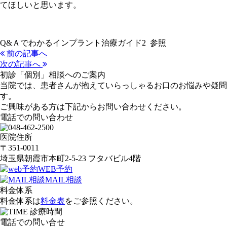
てほしいと思います。
Q&Ａでわかるインプラント治療ガイド2
参照
前の記事へ
次の記事へ
初診「個別」相談へのご案内
当院では、患者さんが抱えていらっしゃるお口のお悩みや疑
す。
ご興味がある方は下記からお問い合わせください。
電話での問い合わせ
医院住所
〒351-0011
埼玉県朝霞市本町2-5-23 フタバビル4階
WEB予約
MAIL相談
料金体系
料金体系は
料金表
をご参照ください。
診療時間
電話での問い合せ