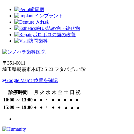
〒351-0011
埼玉県朝霞市本町2-5-23 フタバビル4階
Google Mapで位置を確認
診療時間
月
火
水
木
金
土
日
祝
10:00 ～ 13:00
●
●
/
●
●
●
●
●
15:00 ～ 19:00
●
●
/
●
●
▲
▲
▲